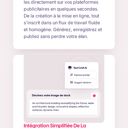
les directement sur vos plateformes
publicitaires en quelques secondes.
De la création à la mise en ligne, tout
s'inscrit dans un flux de travail fluide
et homogène. Générez, enregistrez et
publiez sans perdre votre élan.
Décrivez votre image de stock
A
n
a
r
c
h
i
t
e
c
t
u
r
a
l
b
u
i
l
d
i
n
g
e
x
e
m
p
l
i
f
y
i
n
g
t
h
e
f
u
t
u
r
e
,
s
l
e
e
k
a
n
d
f
u
t
u
r
i
s
t
i
c
d
e
s
i
g
n
,
i
n
n
o
v
a
t
i
v
e
s
h
a
p
e
s
,
r
e
f
l
e
c
t
i
v
e
s
u
r
f
a
c
e
s
,
d
y
n
a
m
i
c
l
i
n
e
s
|
Intégration Simplifiée De La