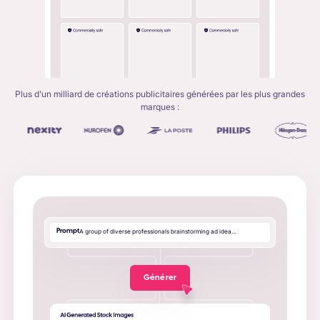
Plus d'un milliard de créations publicitaires générées par les plus grandes
marques :
Prompt
A
g
r
o
u
p
o
f
d
i
v
e
r
s
e
p
r
o
f
e
s
s
i
o
n
a
l
s
b
r
a
i
n
s
t
o
r
m
i
n
g
a
d
i
d
e
a
…
|
Générer