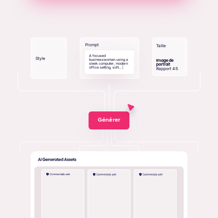
Prompt
Taille
A
f
o
c
u
s
e
d
Style
b
u
s
i
n
e
s
s
w
o
m
a
n
u
s
i
n
g
a
Image de
s
l
e
e
k
c
o
m
p
u
t
e
r
,
m
o
d
e
r
n
portrait
o
f
f
i
c
e
s
e
t
t
i
n
g
,
s
o
f
t
.
.
.
|
Rapport 4:5
Générer