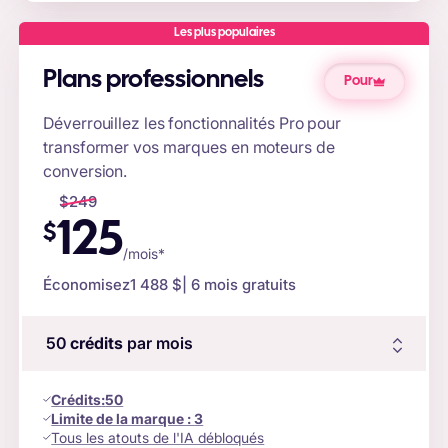
Les plus populaires
Plans professionnels
Pour
Déverrouillez les fonctionnalités Pro pour
transformer vos marques en moteurs de
conversion.
$
249
125
$
/mois*
Économisez
1 488 $
| 6 mois gratuits
50
crédits
par mois
Crédits
:
50
Limite de la marque :
3
Tous les atouts de l'IA débloqués