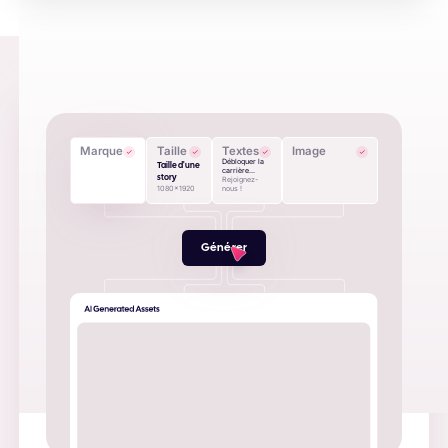
Marque
Taille
Textes
Image
Débloquer la
Taille d'une
carrière...
story
Rejoignez-
1080x1920
nous !
Générer