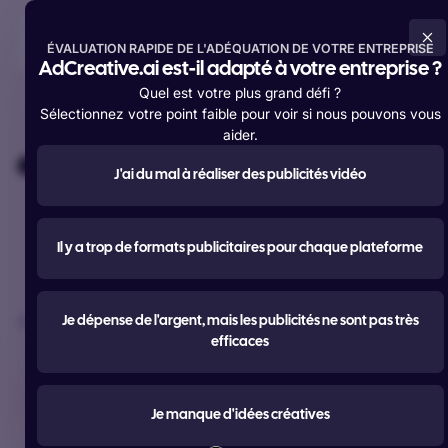
Essayer gratuitement maintenant
ÉVALUATION RAPIDE DE L'ADÉQUATION DE VOTRE ENTREPRISE
AdCreative.ai est-il adapté à votre entreprise ?
Quel est votre plus grand défi ?
Sélectionnez votre point faible pour voir si nous pouvons vous
aider.
Au service de plus de
4 200 000 membres
à travers le monde
J'ai du mal à réaliser des publicités vidéo
#Outil d'IA
le plus utilisé pour la
Il y a trop de formats publicitaires pour chaque plateforme
publicité
Créez des annonces, des textes, des photos et des vidéos
Je dépense de l'argent, mais les publicités ne sont pas très
plus performants.
efficaces
Essayer gratuitement maintenant
Je manque d'idées créatives
Démarrer gratuitement avec Google