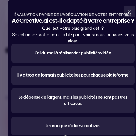
Essayer gratuitement maintenant
ÉVALUATION RAPIDE DE L'ADÉQUATION DE VOTRE ENTREPRISE
AdCreative.ai est-il adapté à votre entreprise ?
Quel est votre plus grand défi ?
Sélectionnez votre point faible pour voir si nous pouvons vous
aider.
Au service de plus de
4 200 000 membres
à travers le monde
J'ai du mal à réaliser des publicités vidéo
#Outil d'IA
le plus utilisé pour la
Il y a trop de formats publicitaires pour chaque plateforme
publicité
Créez des annonces, des textes, des photos et des vidéos
Je dépense de l'argent, mais les publicités ne sont pas très
plus performants.
efficaces
Essayer gratuitement maintenant
Je manque d'idées créatives
Démarrer gratuitement avec Google