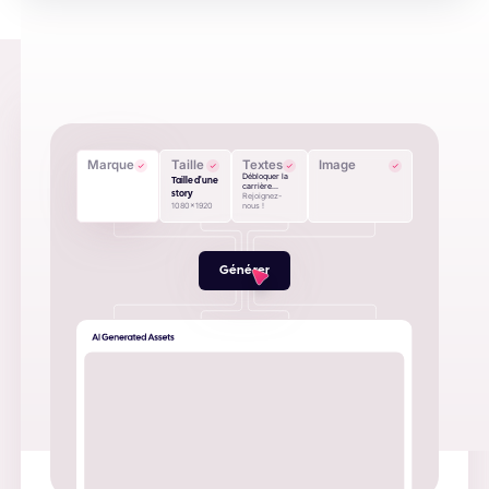
Marque
Taille
Textes
Image
Débloquer la
Taille d'une
carrière...
story
Rejoignez-
1080x1920
nous !
Générer